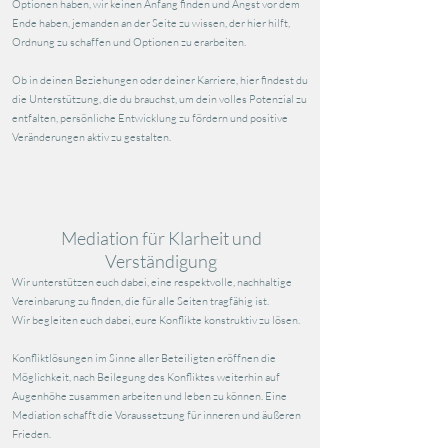
Optionen haben, wir keinen Anfang finden und Angst vor dem
Ende haben, jemanden an der Seite zu wissen, der hier hilft,
Ordnung zu schaffen und Optionen zu erarbeiten.
Ob in deinen Beziehungen oder deiner Karriere, hier findest du
die Unterstützung, die du brauchst, um dein volles Potenzial zu
entfalten, persönliche Entwicklung zu fördern und positive
Veränderungen aktiv zu gestalten.
Mediation für Klarheit und
Verständigung
Wir unterstützen euch dabei, eine respektvolle, nachhaltige
Vereinbarung zu finden, die für alle Seiten tragfähig ist.
Wir begleiten euch dabei, eure Konflikte konstruktiv zu lösen.
Konfliktlösungen im Sinne aller Beteiligten eröffnen die
Möglichkeit, nach Beilegung des Konfliktes weiterhin auf
Augenhöhe zusammen arbeiten und leben zu können. Eine
Mediation schafft die Voraussetzung für inneren und äußeren
Frieden.