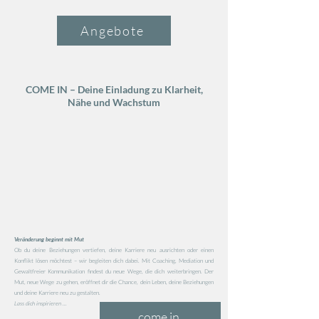
Angebote
COME IN – Deine Einladung zu Klarheit,
Nähe und Wachstum
Veränderung beginnt mit Mut
Ob du deine Beziehungen vertiefen, deine Karriere neu ausrichten oder einen
Konflikt lösen möchtest – wir begleiten dich dabei. Mit Coaching, Mediation und
Gewaltfreier Kommunikation findest du neue Wege, die dich weiterbringen. Der
Mut, neue Wege zu gehen, eröffnet dir die Chance, dein Leben, deine Beziehungen
und deine Karriere neu zu gestalten.
Lass dich inspirieren ...
come in