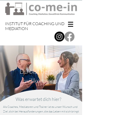
INSTITUT FÜR COACHING UND
MEDIATION​
Du bist herzlich
willkommen
Was erwartet dich hier?
Als Coaches, Mediatoren und Trainer ist es unser Wunsch und
Ziel, dich bei Herausforderungen, die das Leben mit sich bringt