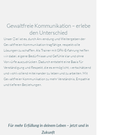
​Gewaltfreie Kommunikation – erlebe
den Unterschied
Unser Ziel ist es, durch Anwendung und Weitergeben der
Gewaltfreien Kommunikation tragfähige, respektvolle
Lösungen zu schaffen. Als Trainer mit GFK-Erfahrung helfen
wir dabei, eigene Bedürfnisse und Gefühle klar und ohne
Vorwürfe auszudrücken. Dadurch entsteht eine Basis für
Verständigung und Respekt, die es ermöglicht, wertschätzend
und wohlwollend miteinander zu leben und zu arbeiten. Mit
Gewaltfreier Kommunikation zu mehr Verständnis, Empathie
und tieferen Beziehungen.
Für mehr Erfüllung in deinem Leben – jetzt und in
Zukunft