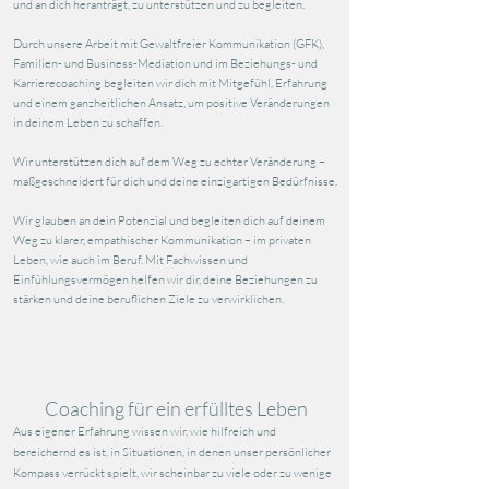
und an dich heranträgt, zu unterstützen und zu begleiten.
​Durch unsere Arbeit mit Gewaltfreier Kommunikation (GFK),
Familien- und Business-Mediation und im Beziehungs- und
Karrierecoaching begleiten wir dich mit Mitgefühl, Erfahrung
und einem ganzheitlichen Ansatz, um positive Veränderungen
in deinem Leben zu schaffen.
Wir unterstützen dich auf dem Weg zu echter Veränderung –
maßgeschneidert für dich und deine einzigartigen Bedürfnisse.
Wir glauben an dein Potenzial und begleiten dich auf deinem
Weg zu klarer, empathischer Kommunikation – im privaten
Leben, wie auch im Beruf. Mit Fachwissen und
Einfühlungsvermögen helfen wir dir, deine Beziehungen zu
stärken und deine beruflichen Ziele zu verwirklichen.
Coaching für ein erfülltes Leben
Aus eigener Erfahrung wissen wir, wie hilfreich und
bereichernd es ist, in Situationen, in denen unser persönlicher
Kompass verrückt spielt, wir scheinbar zu viele oder zu wenige