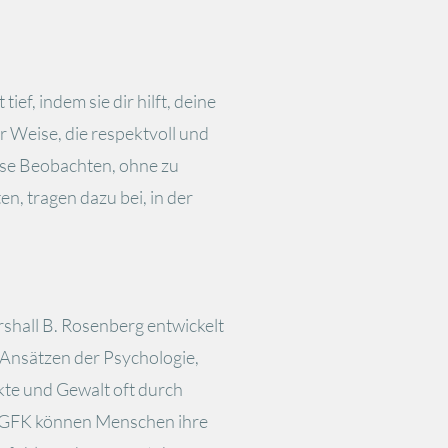
ief, indem sie dir hilft, deine
 Weise, die respektvoll und
zise Beobachten, ohne zu
n, tragen dazu bei, in der
hall B. Rosenberg entwickelt
 Ansätzen der Psychologie,
kte und Gewalt oft durch
 GFK können Menschen ihre