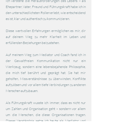
Ich verstehe die Herausforderungen des Lebens – als
Ehepartner, Vater, Freund und Führungskraft habe ich in
den unterschiedlichsten Rollen erlebt, wie entscheidend
es ist, klar und authentisch zu kommunizieren.
Diese wertvollen Erfahrungen ermöglichen es mir, dir
auf deinem Weg zu mehr Klarheit im Leben und
erfüllenden Beziehungen beizustehen.
Auf meinem Weg zum Mediator und Coach fand ich in
der Gewaltfreien Kommunikation nicht nur ein
Werkzeug, sondern eine lebensbejahende Philosophie,
die mich tief berührt und geprägt hat. Sie hat mir
geholfen, Missverständnisse zu überwinden, Konflikte
aufzulösen und vor allem ​tiefe Verbindungen zu anderen
Menschen aufzubauen.
Als Führungskraft wusste ich immer, dass es nicht nur
um Zahlen und Organisation geht – sondern vor allem
um die Menschen, die diese Organisationen tragen.
Dieses Verständnis setze ich heute als Mediator und
Coach ein, um dir zu helfen, deine eigenen Bedürfnisse