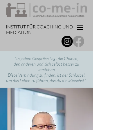
INSTITUT FÜR COACHING UND
MEDIATION​
"In jedem Gespräch liegt die Chance,
den anderen und sich selbst besser zu
verstehen.
Diese Verbindung zu finden, ist der Schlüssel,
um das Leben zu führen, das du dir wünschst."